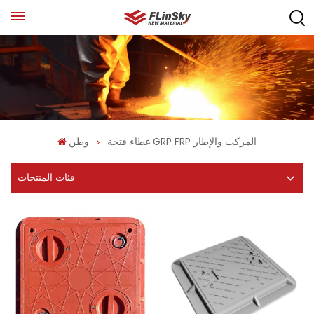
غطاء فتحة GRP FRP المركب والإطار
وطن
فئات المنتجات