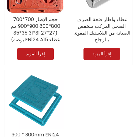
غطاء وإطار فتحة الصرف
حجم الإطار 700*700
الصحي المركب منخفض
800*800 900*900 مم
الصيانة من البلاستيك المقوى
(27*27 31*31 35*35
بالزجاج
بوصة) EN124 A15 غطاء
(300*300/400*400 مم)
مجاري مصنوع من الألياف
EN124 A15 على شكل مربع
الزجاجية FRP مع مقابض
إقرأ المزيد
إقرأ المزيد
300 * 300mm EN124