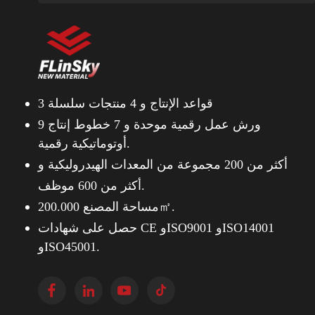
3 قواعد الإنتاج و
4 منتجات سلسلة
9 ورش عمل رقمية موحدة و
7 خطوط إنتاج
أوتوماتيكية رقمية.
أكثر من 200 مجموعة من المعدات الهيدروليكية و
أكثر من 600 موظف.
مساحة المصنع 200.000㎡.
حصل على شهادات CE وISO9001 وISO14001
وISO45001.