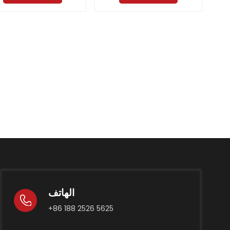
الهاتف
+86 188 2526 5625