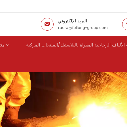
البريد الإلكتروني :
rae.w@feilong-group.com
الألياف الزجاجية المقواة بالبلاستيك/المنتجات المركبة
منت