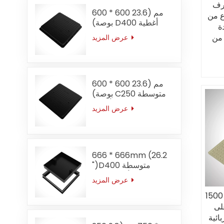
رف
600 * 600 مم (23.6
ع من
بوصة) D400 أغطية
GR بقطر
غرف التفتيش من حديد
6*100 من CO EN124
عرض المزيد
الدكتايل المربعة
ى شكل دائري للبيع
المتوسطة
صنعة
600 * 600 مم (23.6
بوصة) C250 متوسطة
الخدمة مربعة أغطية
عرض المزيد
فتحة حديد الدكتايل البيع
المباشر للشركة المصنعة
666 * 666mm (26.2
")D400 متوسطة
الخدمة راحة أغطية فتحة
عرض المزيد
حديد الدكتايل
ء فتحة GRP
لى
ائية