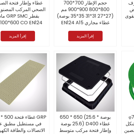
رف
حجم الإطار 700*700
غطاء وإطار فتحة الص
ض
800*800 900*900 مم
الصحي المركب المصنو
مقوى
(27*27 31*31 35*35 بوصة)
مادة P SMC
EN124 A15 غطاء مجاري
00
30*300/400*400 مم)
مصنوع من الألياف الزجاجية
D400 عل
FRP مع مقابض
المباشر من الشركة الم
إقرأ المزيد
إقرأ المزيد
اء
650 * 650 (25.6 بوصة *
1500 * 500 غطا
شكل
25.6 بوصة) D400 غطاء
في مستطيل مطبق ع
لصين
وإطار فتحة مركب متوسط
الاتصالات والطاقة الكهرب