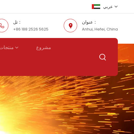
عربي
عنوان :
تل :
+86 188 2526 5625
Anhui, Hefei, China
English
Русский
منتجات 
مشروع
Español
عربي