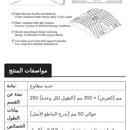
مواصفات المنتج
حديد مطاوع
مادة:
نبذة عن
250 مم (العرض) × 300 مم (الطول لكل وحدة)
القسم:
بيانات
حوالي 50 مم (تدرج التباطؤ الأمثل)
الطول:
الخصائص
قنوات سفلية مدمجة لتصريف الكابلات/المياه