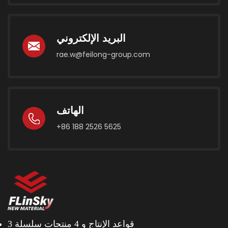
البريد الإلكتروني
rae.w@feilong-group.com
الهاتف
+86 188 2526 5625
3 قواعد الإنتاج و
4 منتجات سلسلة