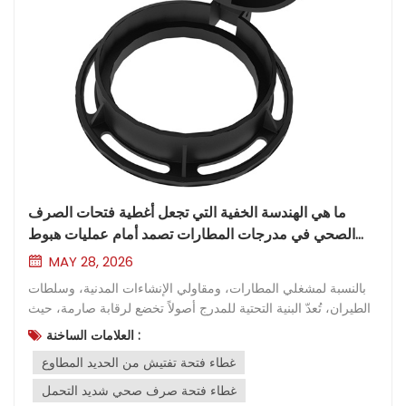
ما هي الهندسة الخفية التي تجعل أغطية فتحات الصرف
الصحي في مدرجات المطارات تصمد أمام عمليات هبوط
الطائرات التجارية؟
MAY 28, 2026
بالنسبة لمشغلي المطارات، ومقاولي الإنشاءات المدنية، وسلطات
الطيران، تُعدّ البنية التحتية للمدرج أصولاً تخضع لرقابة صارمة، حيث
لا مجال لأي خلل في المواد. فأسفل المساحة المسطحة من
العلامات الساخنة :
الخرسانة والإسفلت، تكمن شبكة حيوية من الأسلاك الكهربائية،
غطاء فتحة تفتيش من الحديد المطاوع
والألياف الضوئية، وأنظمة الصرف، وإضاءة المدرج
المتخصصة.يتطلب الحفاظ على شبكة المرافق تحت الأرض هذه
غطاء فتحة صرف صحي شديد التحمل