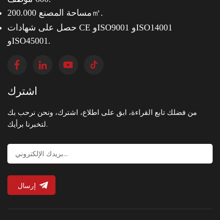
مساحة المصنع 200.000㎡.
حصل على شهادات CE وISO9001 وISO14001
وISO45001.
اشترك
من فضلك تابع القراءة، ابق على اطلاع، اشترك، ونحن نرحب بك
لتخبرنا برأيك.
إرسال