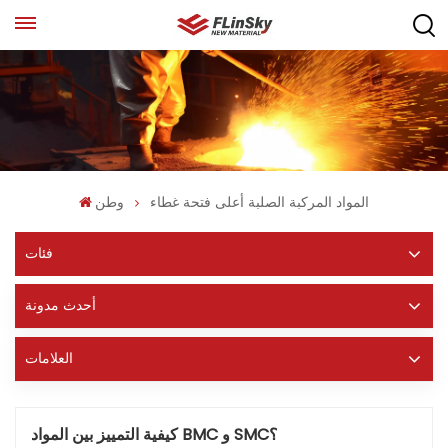
المواد المركبة الصلبة أعلى فتحة غطاء
وطن
فئات
أحدث مدونة
العلامات
كيفية التمييز بين المواد BMC و SMC؟