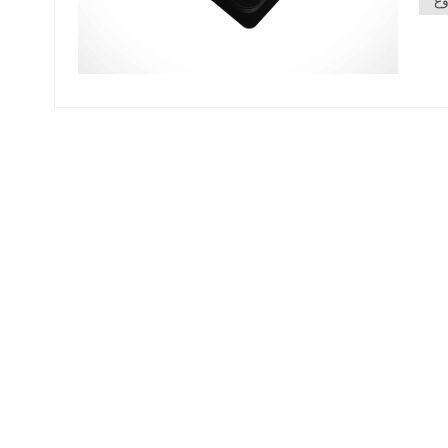
وع
لمشاة
سمًا
لصلب
ورة، تشمل
ركة.
رصفة
لمرور
 حالة
 مما
قصوى
 ذات
متانة
غطية
ة شد ومقاومة خضوع فائقة مقارنةً بالحديد
افلات
ونة استثنائية
لصلب