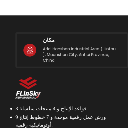
لخيار
حضرية
لصرف
 يصمم
لعبث
مكان
تحات
Add: Hanshan Industrial Area ( Lintou
يحمي
), Maanshan City, Anhui Province,
مخططو
China
قطاع
 على
 تجنب
ية أن
لحديد
ُشكّل
3 قواعد الإنتاج و
4 منتجات سلسلة
ُحسّن
9 ورش عمل رقمية موحدة و
7 خطوط إنتاج
اسية،
أوتوماتيكية رقمية.
 طبقة