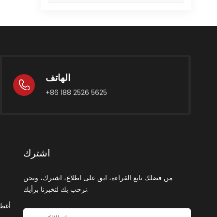
ا
ال
الهاتف
ا
+86 188 2526 5625
الم
ا
اشترك
تؤثر
ال
من فضلك تابع القراءة، ابق على اطلاع، اشترك، ونحن
هذ
نرحب بك لتخبرنا برأيك.
م
أغطي