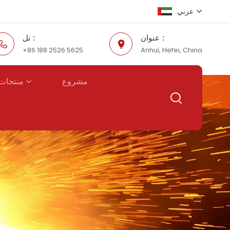
عربي
عنوان :
تل :
+86 188 2526 5625
Anhui, Hefei, China
English
Русский
منتجات 
مشروع
Español
عربي