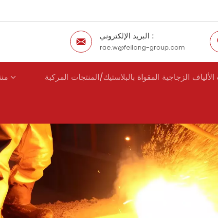
البريد الإلكتروني :
rae.w@feilong-group.com
الألياف الزجاجية المقواة بالبلاستيك/المنتجات المركبة
منت