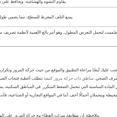
يقاوم التشوه والهشاشة، ويحافظ على سلامته الهيكلية بمرور الوقت.
يمنع التلف المفرط للسطح، مما يضمن طول العمر في الأماكن الخارجية.
ُممت لتحمل التعرض المطول، وهو أمر بالغ الأهمية لأنظمة تصريف م
جب عليك أيضًا مراعاة التطبيق والموقع من حيث حركة المرور وتكراره
صرف الصحي.
مناطق ذات حركة مرور كثيفة
تتطلب أغطية فتحات الصرف 
 المادة المناسبة التي تتحمل الضغط المتكرر. في المناطق السكنية، يمك
محيطة ويتحملان أحمالًا أخف. أما في المواقع التجارية أو الصناعية،
ملاحظة: إن مطابقة ميزات الغطاء مع حركة المرور على الموقع وتكرارها يساعد على منع التلف ويضمن أداءً موثوقًا.