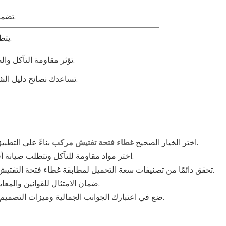
تضمن المعايير الموثوقية والسلامة.
يتطلب الإقبال الكبير أغطية متينة.
تؤثر مقاومة التآكل والصيانة على القيمة طويلة الأجل.
تساعدك نصائح دليل الشراء هذه على اختيار غطاء فتحة الصرف الصحي المناسب بثقة.
بناءً على التطبيق المحدد لموقعك والظروف البيئية لضمان المتانة والسلامة.
اختر الخيار الصحيح
غطاء فتحة تفتيش مركب
اختر مواد مقاومة للتآكل وتتطلب صيانة أقل، مما يمكن أن يوفر الوقت والتكاليف على المدى الطويل.
تحقق دائمًا من تصنيفات سعة التحميل لمطابقة غطاء فتحة التفتيش مع حركة المرور والاستخدام المتوقعين لمنع حدوث أضرار.
ضمان الامتثال للقوانين والمعايير المحلية لتجنب المشاكل القانونية وضمان السلامة العامة.
ضع في اعتبارك الجوانب الجمالية وميزات التصميم لتعزيز المظهر البصري لمشروعك مع الحفاظ على وظائفه.