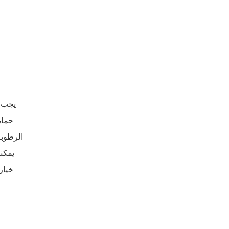
يجب ا
الرطوبة
يمكنك
خيار