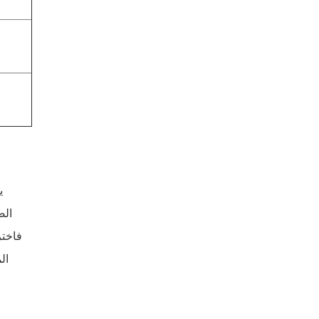
ص
ي
ال
فاختر
ال