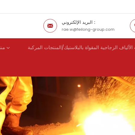
البريد الإلكتروني :
rae.w@feilong-group.com
الألياف الزجاجية المقواة بالبلاستيك/المنتجات المركبة
منت