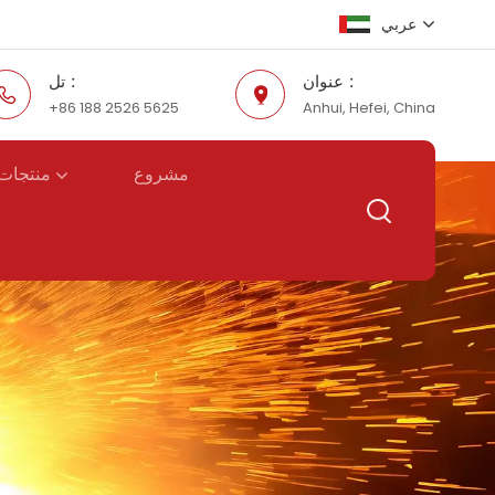
عربي
عنوان :
تل :
+86 188 2526 5625
Anhui, Hefei, China
English
Русский
منتجات 
مشروع
Español
عربي