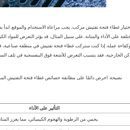
ختيار غطاء فتحة تفتيش مركب، يجب مراعاة الاستخدام والموقع. ابدأ بد
تلفة على الأداء والمتانة. على سبيل المثال، قد يؤثر التعرض للمواد ال
كفاءة عمله. إذا كنت ستركب غطاء فتحة تفتيش في منطقة صناعية، فيجب 
اكن الخارجية، فقد يتسبب التعرض للأشعة فوق البنفسجية في تلف السطح
نصيحة: احرص دائمًا على مطابقة خصائص غطاء فتحة التفتيش المر
التأثير على الأداء
يحمي من الرطوبة والهجوم الكيميائي، مما يعزز المتانة في البيئات المسببة للتآكل.