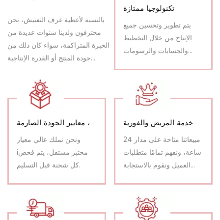
تكنولوجيا ممتازة
بالنسبة لأغطية غرف التفتيش، نحن
يتم تطوير وتحسين جميع
محترفون ولدينا سنوات عديدة من
الإنتاج من خلال التخطيط
الخبرة المتراكمة، سواء كان ذلك من
والحسابات والرسومات
جودة المنتج أو القدرة الإنتاجية
الفنية واختبارات الحمل
والقدرة التنافسية السعرية، لدينا
الصادرة عن قسم البحث
ميزة كبيرة
والتطوير لدينا.
خدمة المريض والفورية
معايير الجودة الصارمة ،
مبيعاتنا متاحة على مدار 24
ونحن نملك عالي معيار
ساعة، ونفهم تمامًا متطلبات
iمختبر مستقل، يتم فحص
العميل ونقوم بالاستجابة
كل شحنة قبل التسليم.
على الفور بصبر.