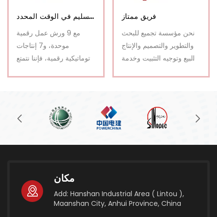
فريق ممتاز
التسليم في الوقت المحدد
نحن مؤسسة تجميع للبحث
مع 9 ورش عمل رقمية
والتطوير والتصميم والإنتاج
موحدة، و7 إنتاجات
والبيع وتوجيه التثبيت وخدمة
أوتوماتيكية رقمية، فإننا نتمتع
ما بعد البيع.
بقدرة إنتاجية قوية.
مكان
Add: Hanshan Industrial Area ( Lintou ),
Maanshan City, Anhui Province, China