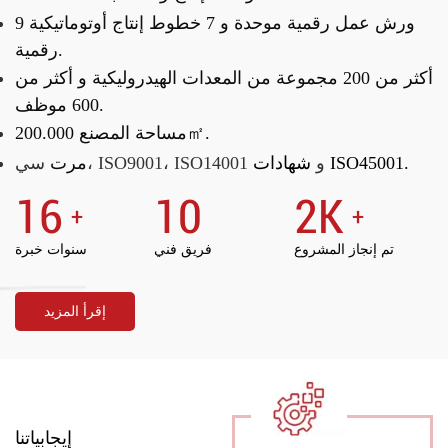
9 ورش عمل رقمية موحدة و
7 خطوط إنتاج أوتوماتيكية
رقمية.
أكثر من 200 مجموعة من المعدات الهيدروليكية و
أكثر من
600 موظف.
مساحة المصنع 200.000㎡.
شهادات ISO45001.
سي، ISO9001، ISO14001 و
مرت
16
10
2
K
+
+
تم إنجاز المشروع
فريق فني
سنوات خبرة
إقرأ المزيد
إيجابياتنا